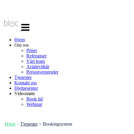
Veksle
navigasjon
Hjem
Om oss
Priser
Referanser
Vårt team
Avtalevilkår
Personvernregler
Tjenester
Kontakt oss
Hjelpesenter
Videomøte
Book tid
Webinar
Hjem
>
Tjenester
> Bookingsystem