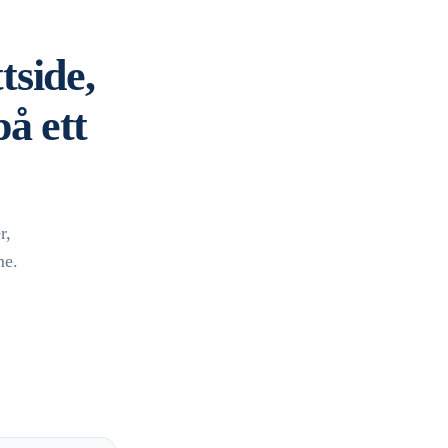
tside,
å ett
r,
me.