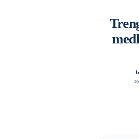
Treng
medl
b
ko