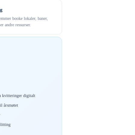
g
mmer booke lokaler, baner,
ler andre ressurser.
 kvitteringer digitalt
il årsmøtet
r
itting