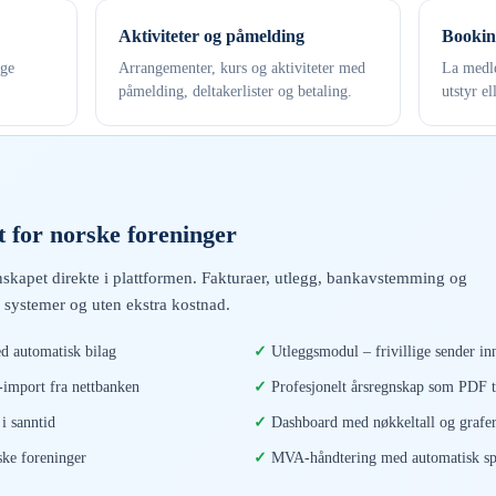
Aktiviteter og påmelding
Bookin
ige
Arrangementer, kurs og aktiviteter med
La medle
påmelding, deltakerlister og betaling.
utstyr el
 for norske foreninger
skapet direkte i plattformen. Fakturaer, utlegg, bankavstemming og
 systemer og uten ekstra kostnad.
d automatisk bilag
Utleggsmodul – frivillige sender inn
mport fra nettbanken
Profesjonelt årsregnskap som PDF t
i sanntid
Dashboard med nøkkeltall og grafe
ske foreninger
MVA-håndtering med automatisk spl