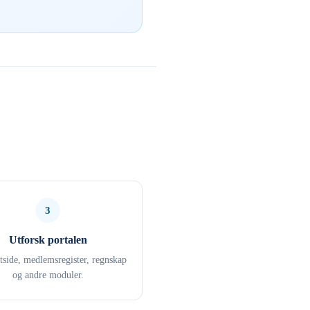
3
Utforsk portalen
ttside, medlemsregister, regnskap
og andre moduler.