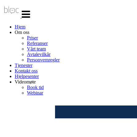
Veksle
navigasjon
Hjem
Om oss
Priser
Referanser
Vårt team
Avtalevilkår
Personvernregler
Tjenester
Kontakt oss
Hjelpesenter
Videomøte
Book tid
Webinar