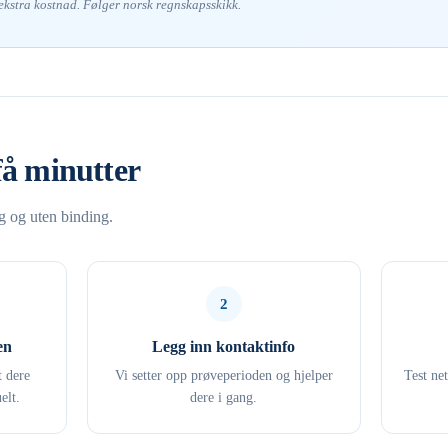
 ekstra kostnad. Følger norsk regnskapsskikk.
få minutter
ng og uten binding.
2
en
Legg inn kontaktinfo
t dere
Vi setter opp prøveperioden og hjelper
Test ne
elt.
dere i gang.