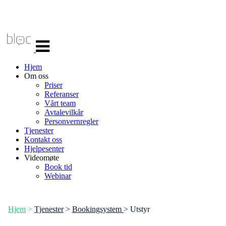
Veksle
navigasjon
Hjem
Om oss
Priser
Referanser
Vårt team
Avtalevilkår
Personvernregler
Tjenester
Kontakt oss
Hjelpesenter
Videomøte
Book tid
Webinar
Hjem
>
Tjenester
>
Bookingsystem
> Utstyr