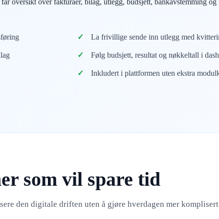
 får oversikt over fakturaer, bilag, utlegg, budsjett, bankavstemming o
sføring
La frivillige sende inn utlegg med kvitter
ilag
Følg budsjett, resultat og nøkkeltall i das
Inkludert i plattformen uten ekstra modul
er som vil spare tid
sere den digitale driften uten å gjøre hverdagen mer komplisert