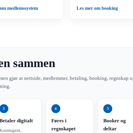
 om medlemssystem
Les mer om booking
men sammen
rmen gjør at nettside, medlemmer, betaling, booking, regnskap o
ning.
3
4
5
Betaler digitalt
Føres i
Booker og
regnskapet
deltar
Kontingent,