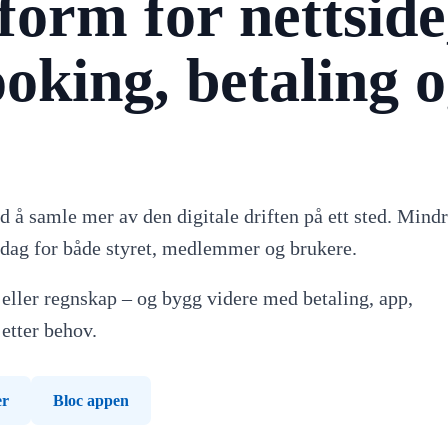
tform for nettside
king, betaling 
d å samle mer av den digitale driften på ett sted. Mind
rdag for både styret, medlemmer og brukere.
ller regnskap – og bygg videre med betaling, app,
etter behov.
er
Bloc appen