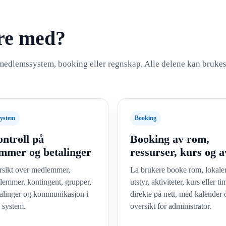
ere med?
, medlemssystem, booking eller regnskap. Alle delene kan bruke
ystem
Booking
ontroll på
Booking av rom,
mmer og betalinger
ressurser, kurs og a
rsikt over medlemmer,
La brukere booke rom, lokaler
lemmer, kontingent, grupper,
utstyr, aktiviteter, kurs eller ti
etalinger og kommunikasjon i
direkte på nett, med kalender 
g system.
oversikt for administrator.