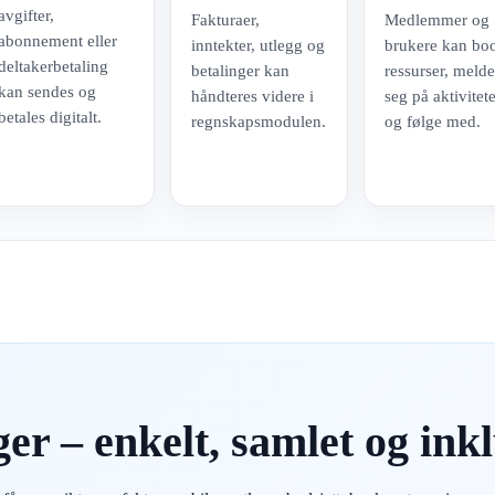
avgifter,
Fakturaer,
Medlemmer og
abonnement eller
inntekter, utlegg og
brukere kan bo
deltakerbetaling
betalinger kan
ressurser, meld
kan sendes og
håndteres videre i
seg på aktivitet
betales digitalt.
regnskapsmodulen.
og følge med.
er – enkelt, samlet og ink