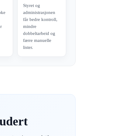
Styret og
oke
administrasjonen
e
får bedre kontroll,
er
mindre
dobbeltarbeid og
færre manuelle
lister.
ludert