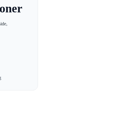
joner
ide,
g