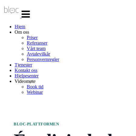
Veksle
navigasjon
Hjem
Om oss
Priser
Referanser
Vårt team
Avtalevilkår
Personvernregler
Tjenester
Kontakt oss
Hjelpesenter
Videomøte
Book tid
Webinar
BLOC-PLATTFORMEN