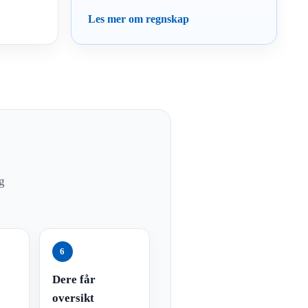
Les mer om regnskap
g
6
Dere får
oversikt