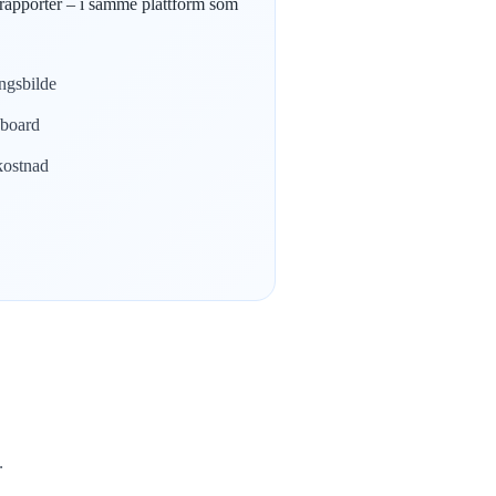
g rapporter – i samme plattform som
ingsbilde
hboard
kostnad
.