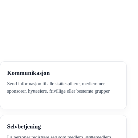
Kommunikasjon
Send informasjon til alle støttespillere, medlemmer,
sponsorer, hytteeiere, frivillige eller bestemte grupper.
Selvbetjening
La personer registrere seg som medlem, støttemedlem