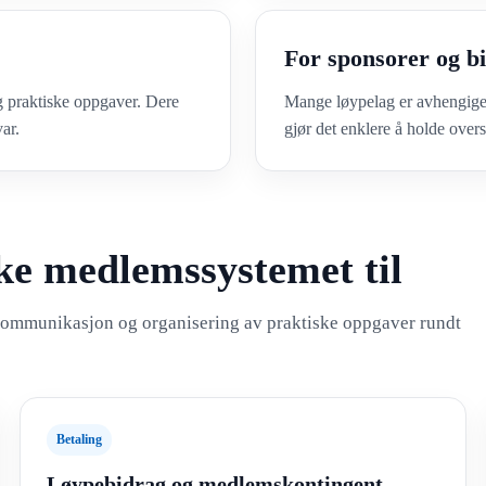
For sponsorer og b
g praktiske oppgaver. Dere
Mange løypelag er avhengige a
ar.
gjør det enklere å holde over
ke medlemssystemet til
 kommunikasjon og organisering av praktiske oppgaver rundt
Betaling
Løypebidrag og medlemskontingent