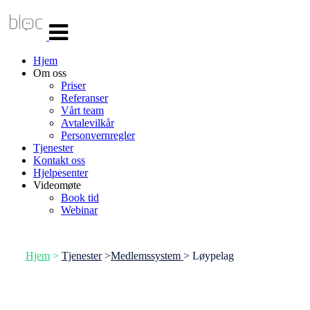
Veksle
navigasjon
Hjem
Om oss
Priser
Referanser
Vårt team
Avtalevilkår
Personvernregler
Tjenester
Kontakt oss
Hjelpesenter
Videomøte
Book tid
Webinar
Hjem
>
Tjenester
>
Medlemssystem
> Løypelag