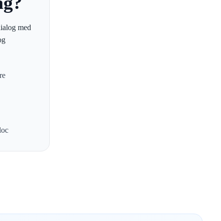
ag?
dialog med
og
re
loc