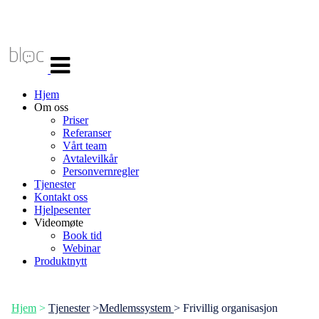
Veksle
navigasjon
Hjem
Om oss
Priser
Referanser
Vårt team
Avtalevilkår
Personvernregler
Tjenester
Kontakt oss
Hjelpesenter
Videomøte
Book tid
Webinar
Produktnytt
Hjem
>
Tjenester
>
Medlemssystem
> Frivillig organisasjon