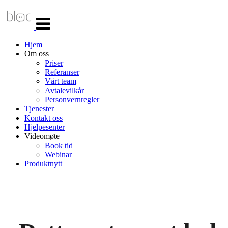
Veksle
navigasjon
Hjem
Om oss
Priser
Referanser
Vårt team
Avtalevilkår
Personvernregler
Tjenester
Kontakt oss
Hjelpesenter
Videomøte
Book tid
Webinar
Produktnytt