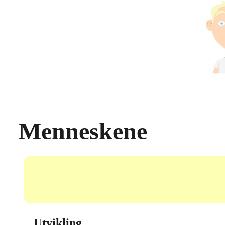
Menneskene
U
Utvikling