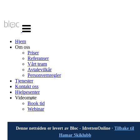
Veksle
navigasjon
Hjem
Om oss
Priser
Referanser
Vårt team
Avtalevilkår
Personvernregler
Tjenester
Kontakt oss
Hjelpesenter
Videomøte
Book tid
Webinar
Denne nettsiden er levert av Bloc - IdrettenOnline ·
Tilbake til
Hamar Skiklubb