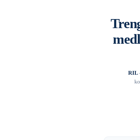
Treng
medl
RIL -
ko