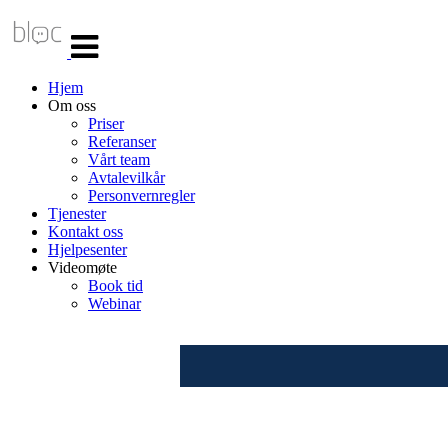
Veksle
navigasjon
Hjem
Om oss
Priser
Referanser
Vårt team
Avtalevilkår
Personvernregler
Tjenester
Kontakt oss
Hjelpesenter
Videomøte
Book tid
Webinar