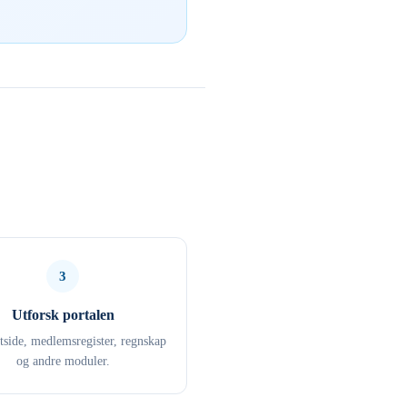
3
Utforsk portalen
ttside, medlemsregister, regnskap
og andre moduler.