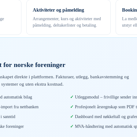
Aktiviteter og påmelding
Bookin
ige
Arrangementer, kurs og aktiviteter med
La medle
påmelding, deltakerlister og betaling.
utstyr el
 for norske foreninger
skapet direkte i plattformen. Fakturaer, utlegg, bankavstemming og
 systemer og uten ekstra kostnad.
d automatisk bilag
Utleggsmodul – frivillige sender inn
mport fra nettbanken
Profesjonelt årsregnskap som PDF t
i sanntid
Dashboard med nøkkeltall og grafe
ske foreninger
MVA-håndtering med automatisk spl