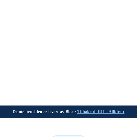
Denne nettsiden er levert av Bloc ·
Tilbake til RIL - Allidrett