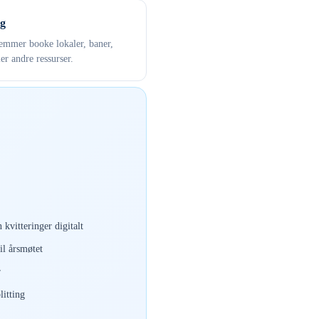
g
mmer booke lokaler, baner,
ler andre ressurser.
 kvitteringer digitalt
il årsmøtet
r
itting