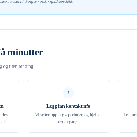
 ekstra kostnad. Følger norsk regnskapsskikk.
få minutter
ng og uten binding.
2
en
Legg inn kontaktinfo
t dere
Vi setter opp prøveperioden og hjelper
Test ne
elt.
dere i gang.