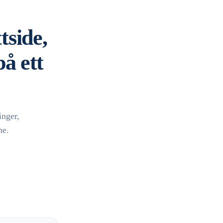
tside,
å ett
inger,
me.