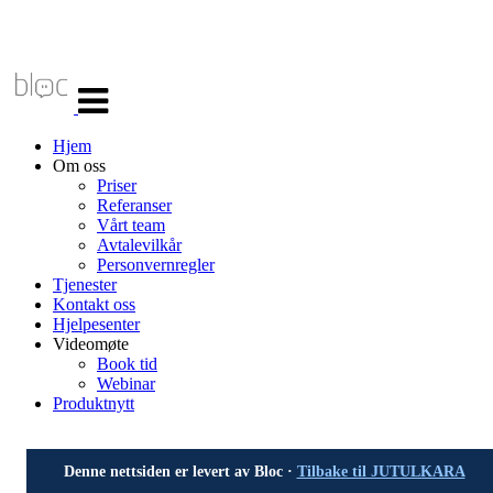
Veksle
navigasjon
Hjem
Om oss
Priser
Referanser
Vårt team
Avtalevilkår
Personvernregler
Tjenester
Kontakt oss
Hjelpesenter
Videomøte
Book tid
Webinar
Produktnytt
Denne nettsiden er levert av Bloc ·
Tilbake til JUTULKARA