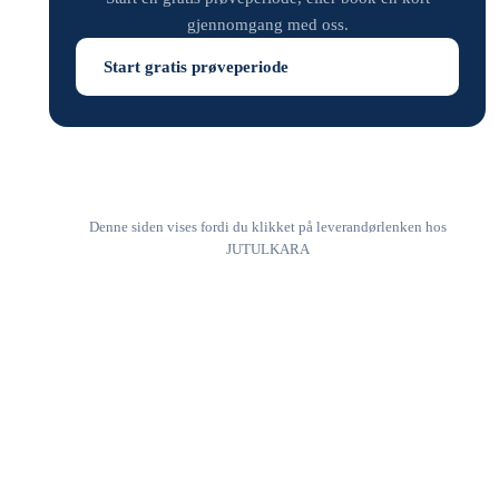
gjennomgang med oss.
Start gratis prøveperiode
Denne siden vises fordi du klikket på leverandørlenken hos
JUTULKARA