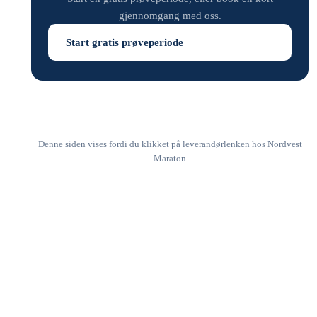
gjennomgang med oss.
Start gratis prøveperiode
Denne siden vises fordi du klikket på leverandørlenken hos Nordvest
Maraton