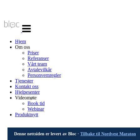
Veksle
navigasjon
Hjem
Om oss
Priser
Referanser
Vårt team
Avtalevilkår
Personvernregler
Tjenester
Kontakt oss
Hjelpesenter
Videomøte
Book tid
Webinar
Produktnytt
Denne nettsiden er levert av Bloc ·
Tilbake til Nordvest Maraton