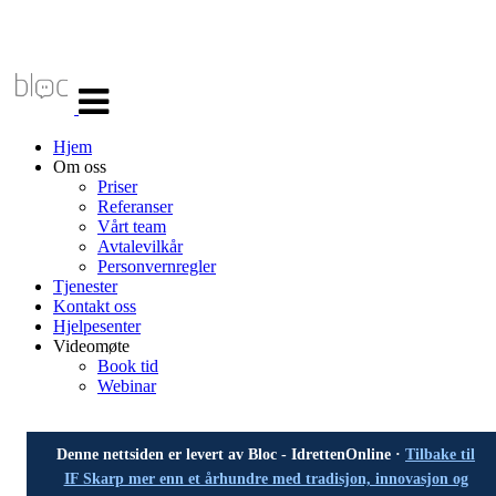
Veksle
navigasjon
Hjem
Om oss
Priser
Referanser
Vårt team
Avtalevilkår
Personvernregler
Tjenester
Kontakt oss
Hjelpesenter
Videomøte
Book tid
Webinar
Denne nettsiden er levert av Bloc - IdrettenOnline ·
Tilbake til
IF Skarp mer enn et århundre med tradisjon, innovasjon og