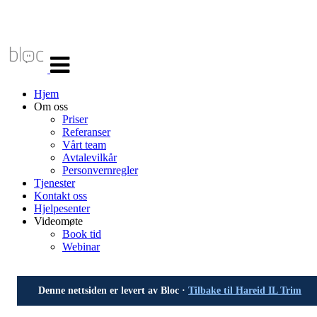
Veksle
navigasjon
Hjem
Om oss
Priser
Referanser
Vårt team
Avtalevilkår
Personvernregler
Tjenester
Kontakt oss
Hjelpesenter
Videomøte
Book tid
Webinar
Denne nettsiden er levert av Bloc ·
Tilbake til Hareid IL Trim