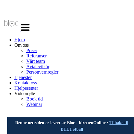
Veksle
navigasjon
Hjem
Om oss
Priser
Referanser
Vårt team
Avtalevilkår
Personvernregler
Tjenester
Kontakt oss
Hjelpesenter
Videomøte
Book tid
Webinar
Denne nettsiden er levert av Bloc - IdrettenOnline ·
Tilbake til
BUL Fotball