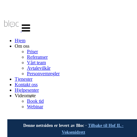
Veksle
navigasjon
Hjem
Om oss
Priser
Referanser
Vårt team
Avtalevilkår
Personvernregler
Tjenester
Kontakt oss
Hjelpesenter
Videomøte
Book tid
Webinar
Denne nettsiden er levert av Bloc ·
Tilbake til Hof IL -
Voksenidrett