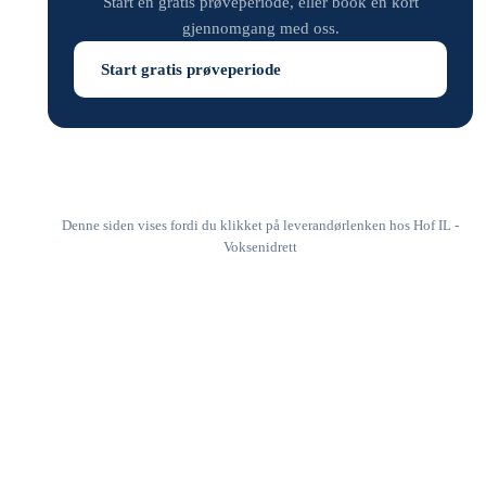
Start en gratis prøveperiode, eller book en kort
gjennomgang med oss.
Start gratis prøveperiode
Denne siden vises fordi du klikket på leverandørlenken hos Hof IL -
Voksenidrett