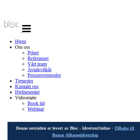
Veksle
navigasjon
Hjem
Om oss
Priser
Referanser
Vårt team
Avtalevilkår
Personvernregler
Tjenester
Kontakt oss
Hjelpesenter
Videomøte
Book tid
Webinar
Denne nettsiden er levert av Bloc - IdrettenOnline ·
Tilbake til
Runar Allianseidrettslag