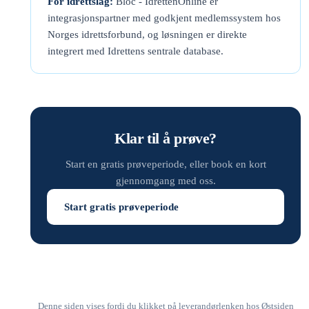
For idrettslag:
Bloc - IdrettenOnline er
integrasjonspartner med godkjent medlemssystem hos
Norges idrettsforbund, og løsningen er direkte
integrert med Idrettens sentrale database.
Klar til å prøve?
Start en gratis prøveperiode, eller book en kort
gjennomgang med oss.
Start gratis prøveperiode
Denne siden vises fordi du klikket på leverandørlenken hos Østsiden