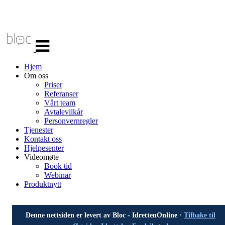
Veksle
navigasjon
Hjem
Om oss
Priser
Referanser
Vårt team
Avtalevilkår
Personvernregler
Tjenester
Kontakt oss
Hjelpesenter
Videomøte
Book tid
Webinar
Produktnytt
Denne nettsiden er levert av Bloc - IdrettenOnline ·
Tilbake til