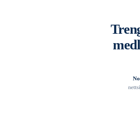
Treng
medl
No
nett