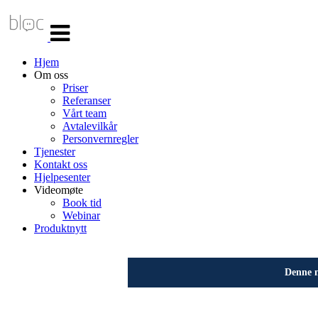
Veksle
navigasjon
Hjem
Om oss
Priser
Referanser
Vårt team
Avtalevilkår
Personvernregler
Tjenester
Kontakt oss
Hjelpesenter
Videomøte
Book tid
Webinar
Produktnytt
Denne n