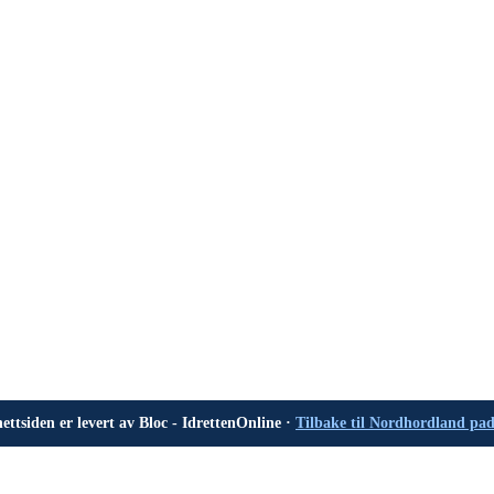
ettsiden er levert av Bloc - IdrettenOnline ·
Tilbake til Nordhordland pa