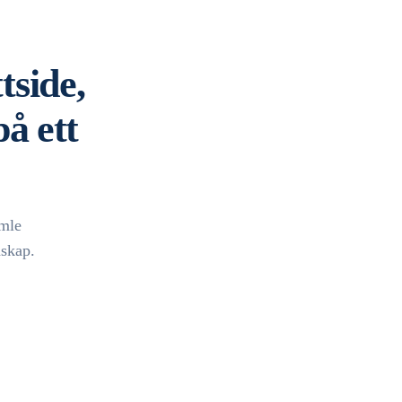
tside,
å ett
amle
skap.