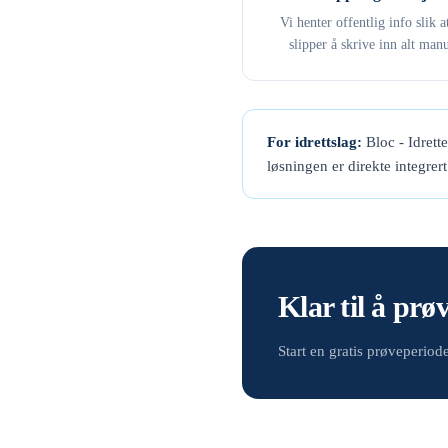
Vi henter offentlig info slik a
slipper å skrive inn alt manu
For idrettslag:
Bloc - Idrett
løsningen er direkte integrer
Klar til å prø
Start en gratis prøveperio