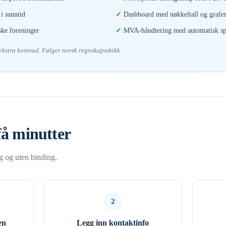
i sanntid
Dashboard med nøkkeltall og grafe
ske foreninger
MVA-håndtering med automatisk spl
 ekstra kostnad. Følger norsk regnskapsskikk.
få minutter
ng og uten binding.
2
en
Legg inn kontaktinfo