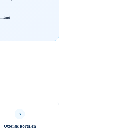
r
itting
3
Utforsk portalen