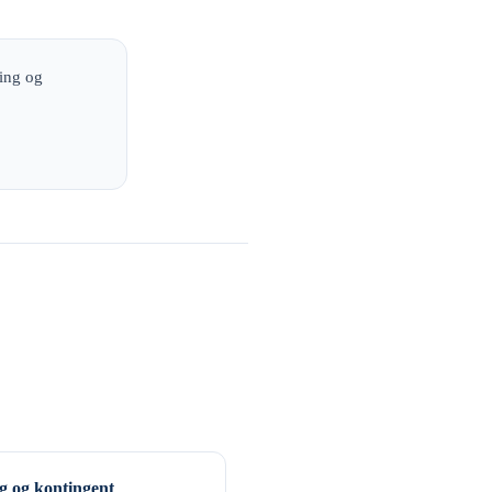
king og
g og kontingent