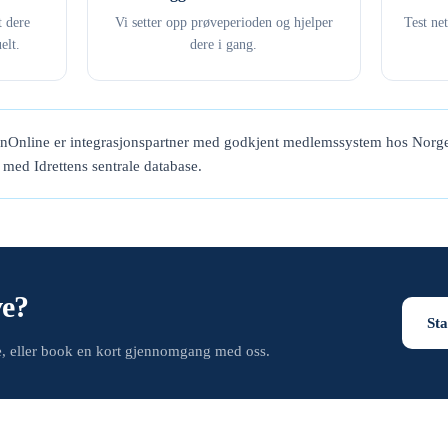
t dere
Vi setter opp prøveperioden og hjelper
Test ne
elt.
dere i gang.
enOnline er integrasjonspartner med godkjent medlemssystem hos Norge
t med Idrettens sentrale database.
ve?
Sta
de, eller book en kort gjennomgang med oss.