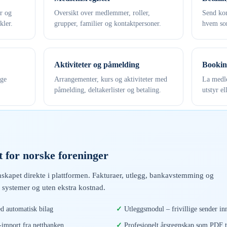
er og
Oversikt over medlemmer, roller,
Send kon
kler.
grupper, familier og kontaktpersoner.
hvem som
Aktiviteter og påmelding
Bookin
ige
Arrangementer, kurs og aktiviteter med
La medle
påmelding, deltakerlister og betaling.
utstyr el
 for norske foreninger
skapet direkte i plattformen. Fakturaer, utlegg, bankavstemming og
 systemer og uten ekstra kostnad.
d automatisk bilag
Utleggsmodul – frivillige sender inn
mport fra nettbanken
Profesjonelt årsregnskap som PDF t