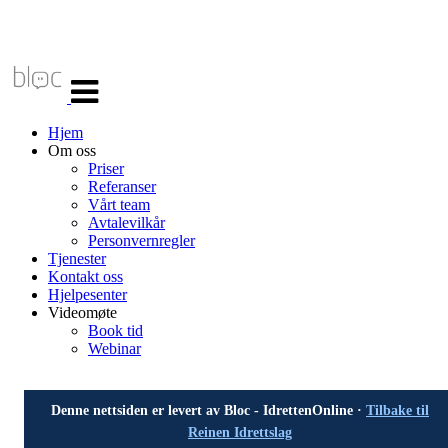
Veksle
navigasjon
Hjem
Om oss
Priser
Referanser
Vårt team
Avtalevilkår
Personvernregler
Tjenester
Kontakt oss
Hjelpesenter
Videomøte
Book tid
Webinar
Denne nettsiden er levert av Bloc - IdrettenOnline ·
Tilbake til
Reinen Idrettslag