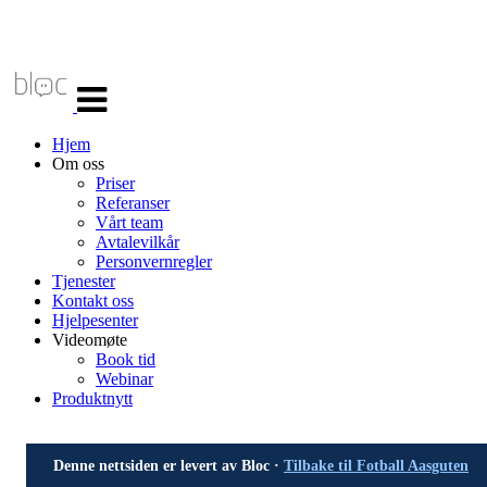
Veksle
navigasjon
Hjem
Om oss
Priser
Referanser
Vårt team
Avtalevilkår
Personvernregler
Tjenester
Kontakt oss
Hjelpesenter
Videomøte
Book tid
Webinar
Produktnytt
Denne nettsiden er levert av Bloc ·
Tilbake til Fotball Aasguten