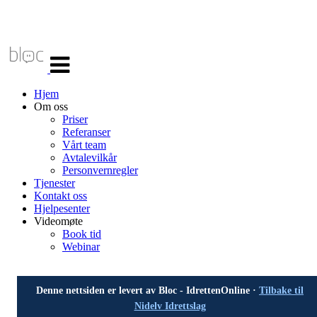
Veksle
navigasjon
Hjem
Om oss
Priser
Referanser
Vårt team
Avtalevilkår
Personvernregler
Tjenester
Kontakt oss
Hjelpesenter
Videomøte
Book tid
Webinar
Denne nettsiden er levert av Bloc - IdrettenOnline ·
Tilbake til
Nidelv Idrettslag