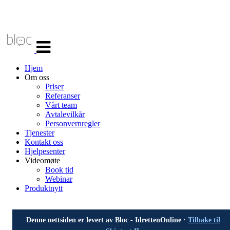
Veksle
navigasjon
Hjem
Om oss
Priser
Referanser
Vårt team
Avtalevilkår
Personvernregler
Tjenester
Kontakt oss
Hjelpesenter
Videomøte
Book tid
Webinar
Produktnytt
Denne nettsiden er levert av Bloc - IdrettenOnline ·
Tilbake til