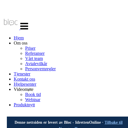
Veksle
navigasjon
Hjem
Om oss
Priser
Referanser
Vårt team
Avtalevilkår
Personvernregler
Tjenester
Kontakt oss
Hjelpesenter
Videomøte
Book tid
Webinar
Produktnytt
Denne nettsiden er levert av Bloc - IdrettenOnline ·
Tilbake til