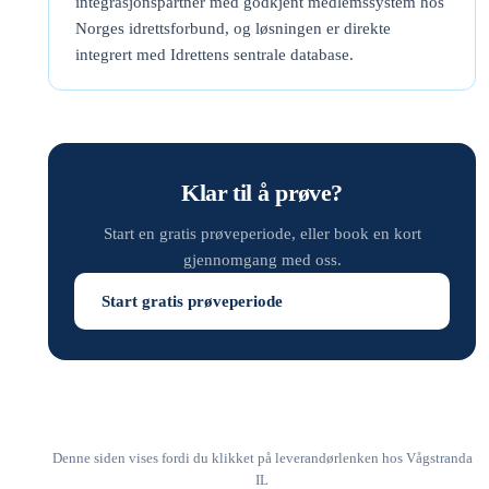
integrasjonspartner med godkjent medlemssystem hos
Norges idrettsforbund, og løsningen er direkte
integrert med Idrettens sentrale database.
Klar til å prøve?
Start en gratis prøveperiode, eller book en kort
gjennomgang med oss.
Start gratis prøveperiode
Denne siden vises fordi du klikket på leverandørlenken hos Vågstranda
IL