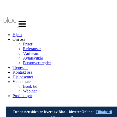
Veksle
navigasjon
Hjem
Om oss
Priser
Referanser
Vårt team
Avtalevilkår
Personvernregler
Tjenester
Kontakt oss
Hjelpesenter
Videomøte
Book tid
Webinar
Produktnytt
Denne nettsiden er levert av Bloc - IdrettenOnline ·
Tilbake til