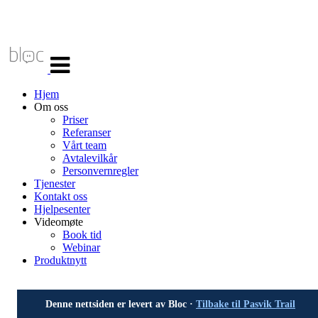
Veksle
navigasjon
Hjem
Om oss
Priser
Referanser
Vårt team
Avtalevilkår
Personvernregler
Tjenester
Kontakt oss
Hjelpesenter
Videomøte
Book tid
Webinar
Produktnytt
Denne nettsiden er levert av Bloc ·
Tilbake til Pasvik Trail