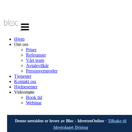
Veksle
navigasjon
Hjem
Om oss
Priser
Referanser
Vårt team
Avtalevilkår
Personvernregler
Tjenester
Kontakt oss
Hjelpesenter
Videomøte
Book tid
Webinar
Denne nettsiden er levert av Bloc - IdrettenOnline ·
Tilbake til
Idrettslaget Dristug