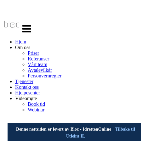
Veksle
navigasjon
Hjem
Om oss
Priser
Referanser
Vårt team
Avtalevilkår
Personvernregler
Tjenester
Kontakt oss
Hjelpesenter
Videomøte
Book tid
Webinar
Denne nettsiden er levert av Bloc - IdrettenOnline ·
Tilbake til
Utleira IL