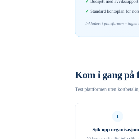
Budsjett med avviksrapport 
Standard kontoplan for nor
Inkludert i plattformen – ingen
Kom i gang på 
Test plattformen uten kortbetali
1
Søk opp organisasjon
Vi henter offentlig info slik a