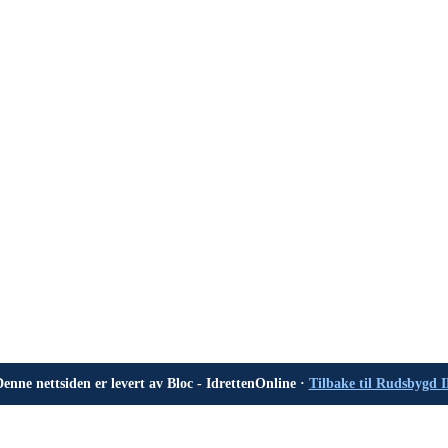
enne nettsiden er levert av Bloc - IdrettenOnline ·
Tilbake til Rudsbygd 