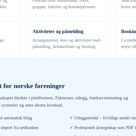
er og
Oversikt over medlemmer, roller,
Send kon
kler.
grupper, familier og kontaktpersoner.
hvem som
Aktiviteter og påmelding
Bookin
ige
Arrangementer, kurs og aktiviteter med
La medle
påmelding, deltakerlister og betaling.
utstyr el
 for norske foreninger
skapet direkte i plattformen. Fakturaer, utlegg, bankavstemming og
 systemer og uten ekstra kostnad.
d automatisk bilag
Utleggsmodul – frivillige sender inn
mport fra nettbanken
Profesjonelt årsregnskap som PDF t