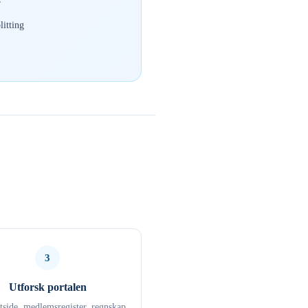
r
itting
3
Utforsk portalen
ttside, medlemsregister, regnskap