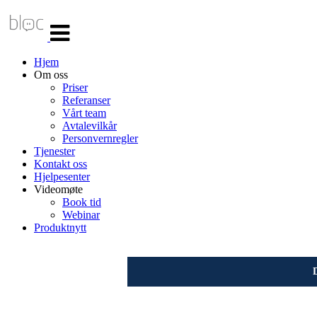
Veksle
navigasjon
Hjem
Om oss
Priser
Referanser
Vårt team
Avtalevilkår
Personvernregler
Tjenester
Kontakt oss
Hjelpesenter
Videomøte
Book tid
Webinar
Produktnytt
D