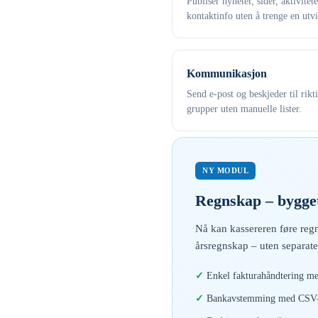
Publiser nyheter, sider, aktivitet
kontaktinfo uten å trenge en utvi
Kommunikasjon
Send e-post og beskjeder til rikt
grupper uten manuelle lister.
NY MODUL
Regnskap – bygget
Nå kan kassereren føre regn
årsregnskap – uten separate
Enkel fakturahåndtering me
Bankavstemming med CSV-i