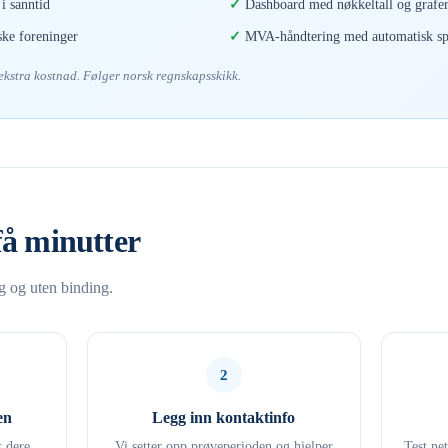
i sanntid
Dashboard med nøkkeltall og grafe
ske foreninger
MVA-håndtering med automatisk spl
 ekstra kostnad. Følger norsk regnskapsskikk.
få minutter
ng og uten binding.
2
en
Legg inn kontaktinfo
t dere
Vi setter opp prøveperioden og hjelper
Test ne