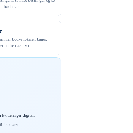
tingent, ta imot betalinger og se
 har betalt.
g
mmer booke lokaler, baner,
ler andre ressurser.
 kvitteringer digitalt
il årsmøtet