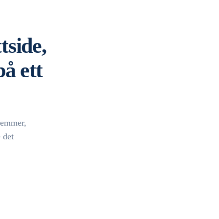
tside,
å ett
dlemmer,
 det