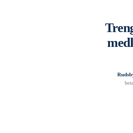
Treng
medl
Rudsb
bet