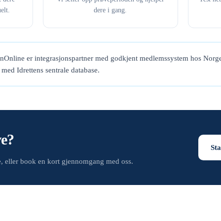
elt.
dere i gang.
enOnline er integrasjonspartner med godkjent medlemssystem hos Norge
t med Idrettens sentrale database.
ve?
Sta
de, eller book en kort gjennomgang med oss.