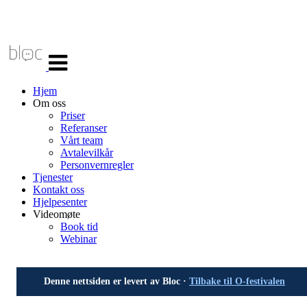
Veksle
navigasjon
Hjem
Om oss
Priser
Referanser
Vårt team
Avtalevilkår
Personvernregler
Tjenester
Kontakt oss
Hjelpesenter
Videomøte
Book tid
Webinar
Denne nettsiden er levert av Bloc ·
Tilbake til O-festivalen