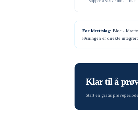
slipper å skrive inn alt manu
For idrettslag:
Bloc - Idrett
løsningen er direkte integrer
Klar til å prø
Start en gratis prøveperio