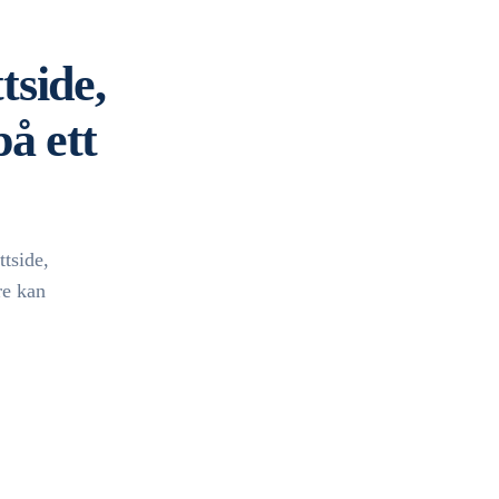
tside,
å ett
ttside,
re kan