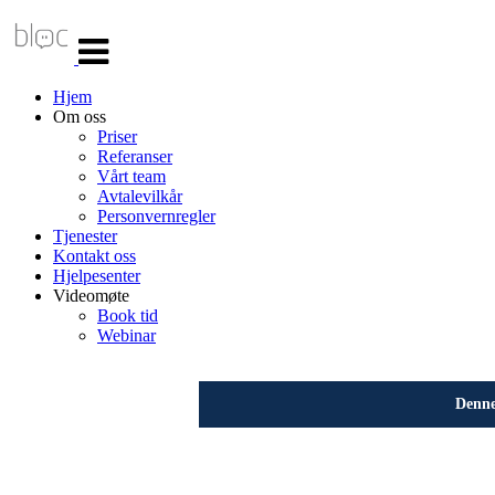
Veksle
navigasjon
Hjem
Om oss
Priser
Referanser
Vårt team
Avtalevilkår
Personvernregler
Tjenester
Kontakt oss
Hjelpesenter
Videomøte
Book tid
Webinar
Denne 