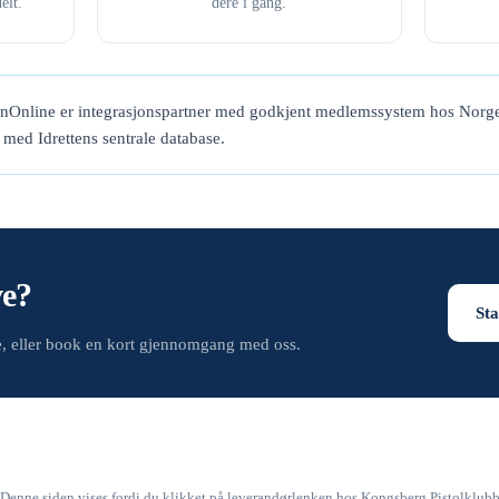
elt.
dere i gang.
enOnline er integrasjonspartner med godkjent medlemssystem hos Norge
t med Idrettens sentrale database.
ve?
Sta
de, eller book en kort gjennomgang med oss.
Denne siden vises fordi du klikket på leverandørlenken hos Kongsberg Pistolklub