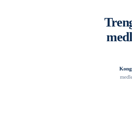
Treng
medl
Kongs
medle