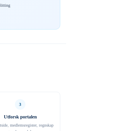
itting
3
Utforsk portalen
ttside, medlemsregister, regnskap