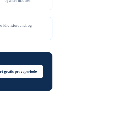
og andre moduler.
s idrettsforbund, og
rt gratis prøveperiode
b