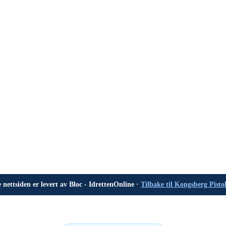
nettsiden er levert av Bloc - IdrettenOnline ·
Tilbake til Kongsberg Pisto