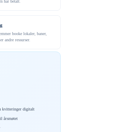
 har betalt.
g
mmer booke lokaler, baner,
ler andre ressurser.
 kvitteringer digitalt
il årsmøtet
r