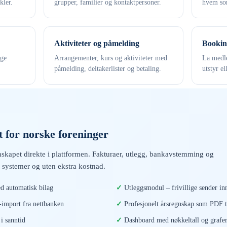
kler.
grupper, familier og kontaktpersoner.
hvem som
Aktiviteter og påmelding
Bookin
ige
Arrangementer, kurs og aktiviteter med
La medle
påmelding, deltakerlister og betaling.
utstyr el
 for norske foreninger
skapet direkte i plattformen. Fakturaer, utlegg, bankavstemming og
 systemer og uten ekstra kostnad.
d automatisk bilag
Utleggsmodul – frivillige sender inn
mport fra nettbanken
Profesjonelt årsregnskap som PDF t
i sanntid
Dashboard med nøkkeltall og grafe