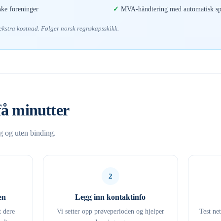
ske foreninger
MVA-håndtering med automatisk spl
 ekstra kostnad. Følger norsk regnskapsskikk.
få minutter
ng og uten binding.
2
en
Legg inn kontaktinfo
t dere
Vi setter opp prøveperioden og hjelper
Test ne