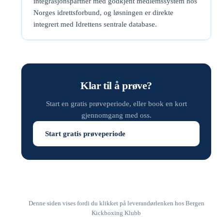
integrasjonspartner med godkjent medlemssystem hos
Norges idrettsforbund, og løsningen er direkte
integrert med Idrettens sentrale database.
Klar til å prøve?
Start en gratis prøveperiode, eller book en kort
gjennomgang med oss.
Start gratis prøveperiode
Denne siden vises fordi du klikket på leverandørlenken hos Bergen
Kickboxing Klubb