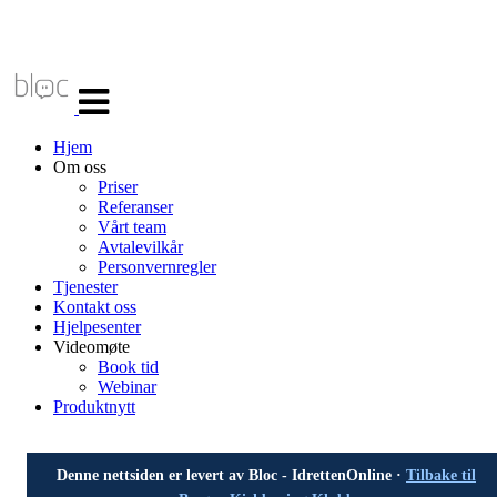
Veksle
navigasjon
Hjem
Om oss
Priser
Referanser
Vårt team
Avtalevilkår
Personvernregler
Tjenester
Kontakt oss
Hjelpesenter
Videomøte
Book tid
Webinar
Produktnytt
Denne nettsiden er levert av Bloc - IdrettenOnline ·
Tilbake til