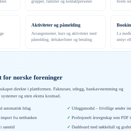
kler.
grupper, familier og kontaktpersoner.
hvem som
Aktiviteter og påmelding
Bookin
ige
Arrangementer, kurs og aktiviteter med
La medle
påmelding, deltakerlister og betaling.
utstyr el
 for norske foreninger
skapet direkte i plattformen. Fakturaer, utlegg, bankavstemming og
 systemer og uten ekstra kostnad.
d automatisk bilag
Utleggsmodul – frivillige sender inn
mport fra nettbanken
Profesjonelt årsregnskap som PDF t
i sanntid
Dashboard med nøkkeltall og grafe