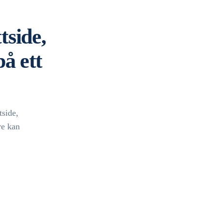
tside,
å ett
tside,
re kan