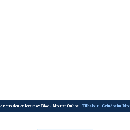
 nettsiden er levert av Bloc - IdrettenOnline ·
Tilbake til Grindheim Idre