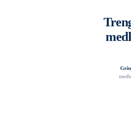
Treng
medl
Grin
medle