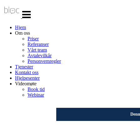
Veksle
navigasjon
Hjem
Om oss
Priser
Referanser
Vårt team
Avtalevilkår
Personvernregler
Tjenester
Kontakt oss
Hjelpesenter
Videomøte
Book tid
Webinar
Denne