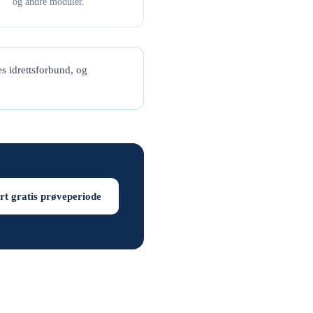
og andre moduler.
s idrettsforbund, og
rt gratis prøveperiode