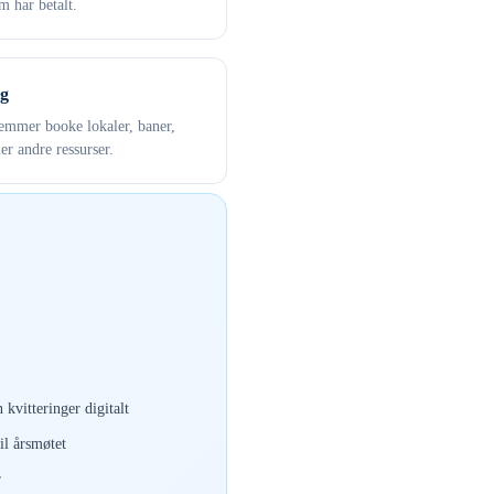
 har betalt.
g
mmer booke lokaler, baner,
ler andre ressurser.
 kvitteringer digitalt
il årsmøtet
r