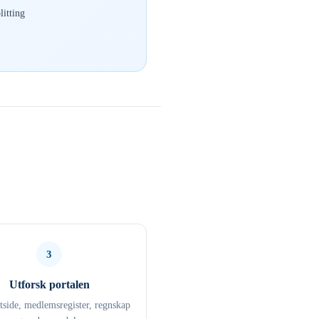
itting
3
Utforsk portalen
ttside, medlemsregister, regnskap