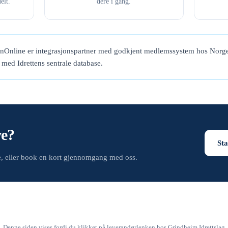
elt.
dere i gang.
enOnline er integrasjonspartner med godkjent medlemssystem hos Norge
t med Idrettens sentrale database.
ve?
Sta
de, eller book en kort gjennomgang med oss.
Denne siden vises fordi du klikket på leverandørlenken hos Grindheim Idrettslag