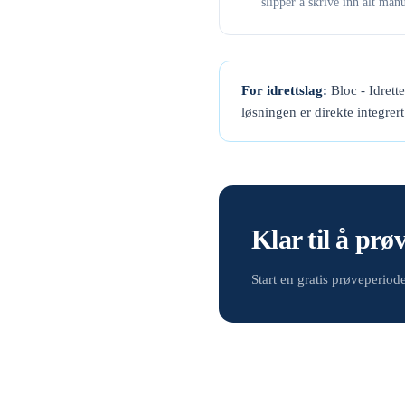
slipper å skrive inn alt manu
For idrettslag:
Bloc - Idrett
løsningen er direkte integrer
Klar til å prø
Start en gratis prøveperio