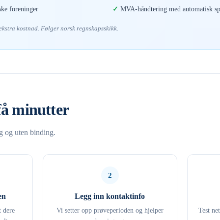
ske foreninger
MVA-håndtering med automatisk spl
 ekstra kostnad. Følger norsk regnskapsskikk.
få minutter
ng og uten binding.
2
en
Legg inn kontaktinfo
t dere
Vi setter opp prøveperioden og hjelper
Test ne