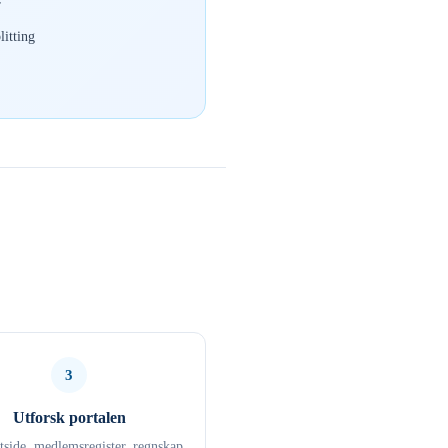
r
itting
3
Utforsk portalen
ttside, medlemsregister, regnskap