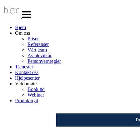
Veksle
navigasjon
Hjem
Om oss
Priser
Referanser
Vårt team
Avtalevilkår
Personvernregler
Tjenester
Kontakt oss
Hjelpesenter
Videomøte
Book tid
Webinar
Produktnytt
De