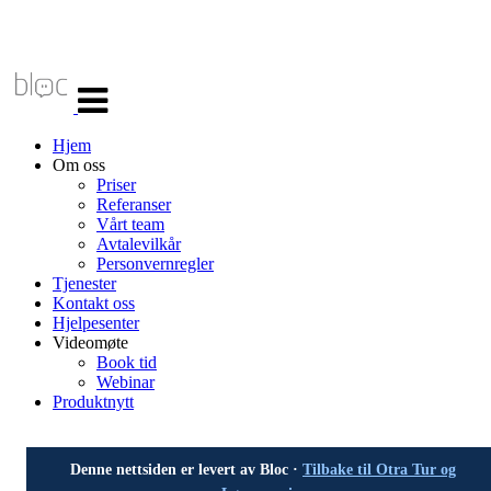
Veksle
navigasjon
Hjem
Om oss
Priser
Referanser
Vårt team
Avtalevilkår
Personvernregler
Tjenester
Kontakt oss
Hjelpesenter
Videomøte
Book tid
Webinar
Produktnytt
Denne nettsiden er levert av Bloc ·
Tilbake til Otra Tur og