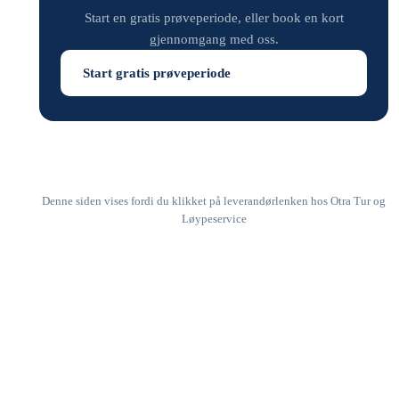
Start en gratis prøveperiode, eller book en kort
gjennomgang med oss.
Start gratis prøveperiode
Denne siden vises fordi du klikket på leverandørlenken hos Otra Tur og
Løypeservice