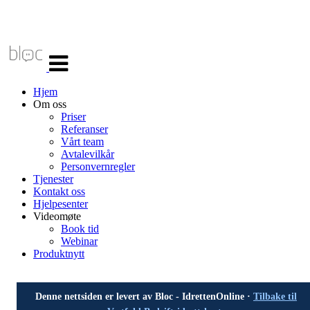
Veksle
navigasjon
Hjem
Om oss
Priser
Referanser
Vårt team
Avtalevilkår
Personvernregler
Tjenester
Kontakt oss
Hjelpesenter
Videomøte
Book tid
Webinar
Produktnytt
Denne nettsiden er levert av Bloc - IdrettenOnline ·
Tilbake til