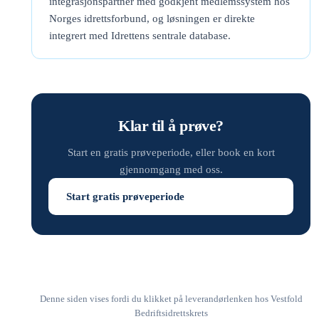
integrasjonspartner med godkjent medlemssystem hos
Norges idrettsforbund, og løsningen er direkte
integrert med Idrettens sentrale database.
Klar til å prøve?
Start en gratis prøveperiode, eller book en kort
gjennomgang med oss.
Start gratis prøveperiode
Denne siden vises fordi du klikket på leverandørlenken hos Vestfold
Bedriftsidrettskrets