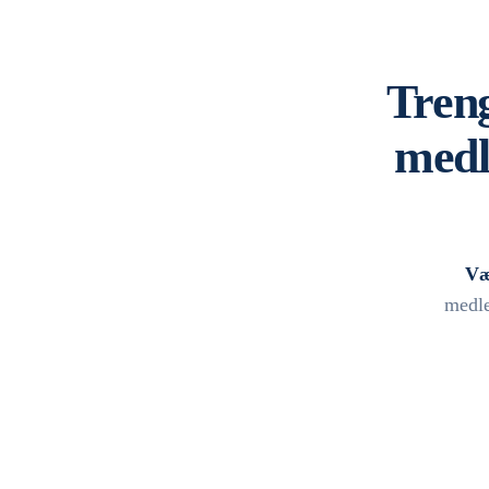
Treng
medl
Væ
medle