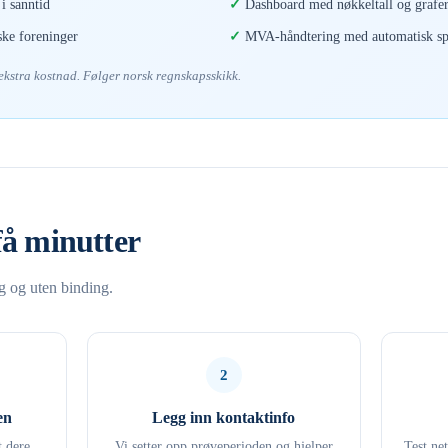
i sanntid
Dashboard med nøkkeltall og grafe
ske foreninger
MVA-håndtering med automatisk spl
 ekstra kostnad. Følger norsk regnskapsskikk.
få minutter
ng og uten binding.
2
en
Legg inn kontaktinfo
t dere
Vi setter opp prøveperioden og hjelper
Test ne