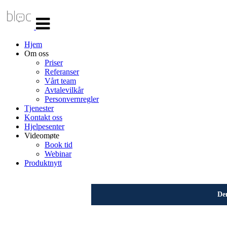
Veksle
navigasjon
Hjem
Om oss
Priser
Referanser
Vårt team
Avtalevilkår
Personvernregler
Tjenester
Kontakt oss
Hjelpesenter
Videomøte
Book tid
Webinar
Produktnytt
Den