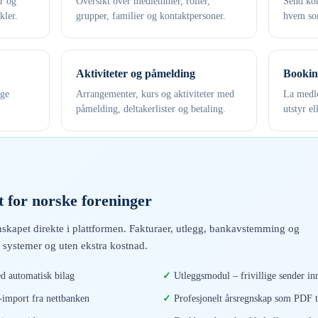
er og
Oversikt over medlemmer, roller,
Send kon
kler.
grupper, familier og kontaktpersoner.
hvem som
Aktiviteter og påmelding
Bookin
ige
Arrangementer, kurs og aktiviteter med
La medle
påmelding, deltakerlister og betaling.
utstyr el
 for norske foreninger
skapet direkte i plattformen. Fakturaer, utlegg, bankavstemming og
 systemer og uten ekstra kostnad.
d automatisk bilag
Utleggsmodul – frivillige sender inn
mport fra nettbanken
Profesjonelt årsregnskap som PDF t