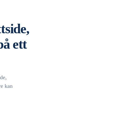
tside,
å ett
ide,
re kan