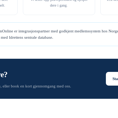
elt.
dere i gang.
enOnline er integrasjonspartner med godkjent medlemssystem hos Norge
t med Idrettens sentrale database.
ve?
Sta
de, eller book en kort gjennomgang med oss.