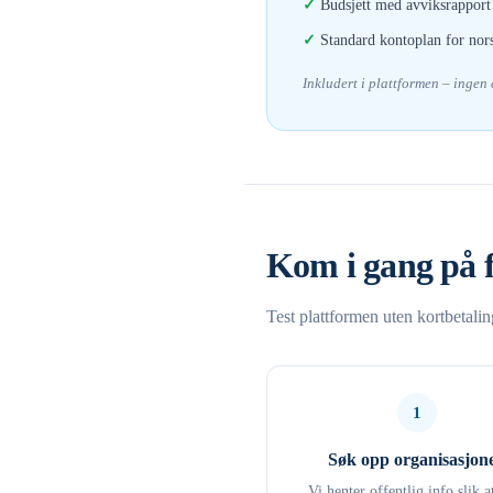
Budsjett med avviksrapport 
Standard kontoplan for nor
Inkludert i plattformen – ingen
Kom i gang på 
Test plattformen uten kortbetali
1
Søk opp organisasjon
Vi henter offentlig info slik a