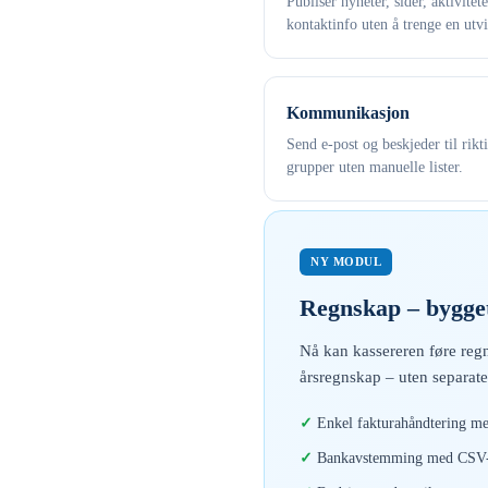
Publiser nyheter, sider, aktivitet
kontaktinfo uten å trenge en utvi
Kommunikasjon
Send e-post og beskjeder til rikt
grupper uten manuelle lister.
NY MODUL
Regnskap – bygget
Nå kan kassereren føre regn
årsregnskap – uten separate
Enkel fakturahåndtering me
Bankavstemming med CSV-i