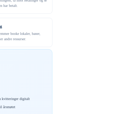
tingent, ta imot betalinger og se
 har betalt.
g
mmer booke lokaler, baner,
ler andre ressurser.
 kvitteringer digitalt
il årsmøtet