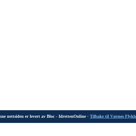
ne nettsiden er levert av Bloc - IdrettenOnline ·
Tilbake til Værnes Flyk