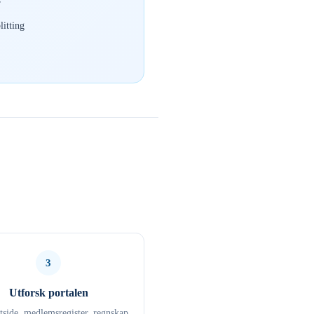
r
itting
3
Utforsk portalen
ttside, medlemsregister, regnskap