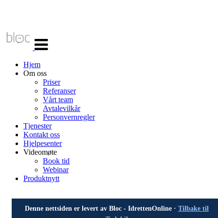
Veksle
navigasjon
Hjem
Om oss
Priser
Referanser
Vårt team
Avtalevilkår
Personvernregler
Tjenester
Kontakt oss
Hjelpesenter
Videomøte
Book tid
Webinar
Produktnytt
Denne nettsiden er levert av Bloc - IdrettenOnline ·
Tilbake til