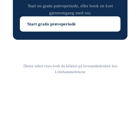
Start en gratis prøveperiode, eller book en kort
gjennomgang med oss.
Start gratis prøveperiode
Denne siden vises fordi du klikket på leverandørlenken hos
Lillehammerlekene