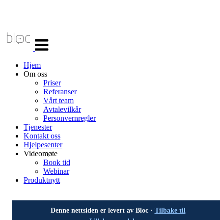
Veksle
navigasjon
Hjem
Om oss
Priser
Referanser
Vårt team
Avtalevilkår
Personvernregler
Tjenester
Kontakt oss
Hjelpesenter
Videomøte
Book tid
Webinar
Produktnytt
Denne nettsiden er levert av Bloc ·
Tilbake til