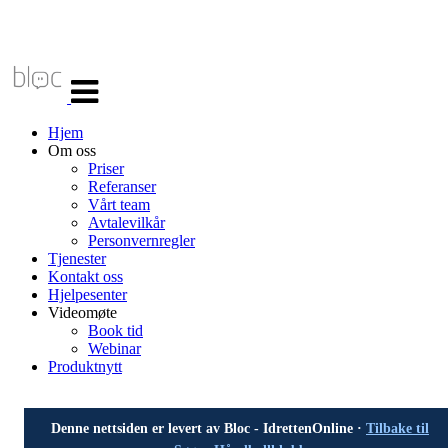
Veksle
navigasjon
Hjem
Om oss
Priser
Referanser
Vårt team
Avtalevilkår
Personvernregler
Tjenester
Kontakt oss
Hjelpesenter
Videomøte
Book tid
Webinar
Produktnytt
Denne nettsiden er levert av Bloc - IdrettenOnline ·
Tilbake til