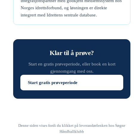
integrasjonspartner med godkjent medlemssystem hos
Norges idrettsforbund, og løsningen er direkte
integrert med Idrettens sentrale database.
Klar til å prøve?
Start en gratis prøveperiode, eller book en kort
gjennomgang med oss.
Start gratis prøveperiode
Denne siden vises fordi du klikket på leverandørlenken hos Søgne
Håndballklubb