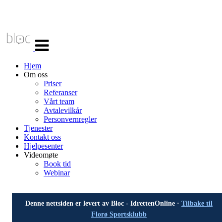
Veksle
navigasjon
Hjem
Om oss
Priser
Referanser
Vårt team
Avtalevilkår
Personvernregler
Tjenester
Kontakt oss
Hjelpesenter
Videomøte
Book tid
Webinar
Denne nettsiden er levert av Bloc - IdrettenOnline ·
Tilbake til
Florø Sportsklubb