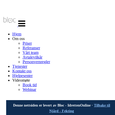
Veksle
navigasjon
Hjem
Om oss
Priser
Referanser
Vårt team
Avtalevilkår
Personvernregler
Tjenester
Kontakt oss
Hjelpesenter
Videomøte
Book tid
Webinar
Denne nettsiden er levert av Bloc - IdrettenOnline ·
Tilbake til
Njård - Fekting