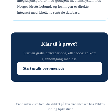
integrasjonspartner med godkjent medlemssystem hos
Norges idrettsforbund, og løsningen er direkte
integrert med Idrettens sentrale database.
Klar til å prøve?
Start en gratis prøveperiode, eller book en kort
gjennomgang med oss.
Start gratis prøveperiode
Denne siden vises fordi du klikket på leverandørlenken hos Valdres
Ride- og Kjøreklubb