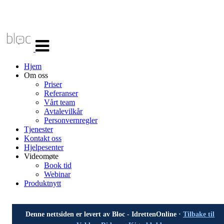
Veksle
navigasjon
Hjem
Om oss
Priser
Referanser
Vårt team
Avtalevilkår
Personvernregler
Tjenester
Kontakt oss
Hjelpesenter
Videomøte
Book tid
Webinar
Produktnytt
Denne nettsiden er levert av Bloc - IdrettenOnline ·
Tilbake til