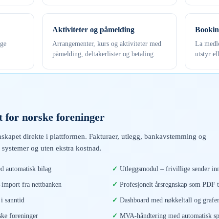
Aktiviteter og påmelding
Bookin
ige
Arrangementer, kurs og aktiviteter med
La medle
påmelding, deltakerlister og betaling.
utstyr el
 for norske foreninger
skapet direkte i plattformen. Fakturaer, utlegg, bankavstemming og
 systemer og uten ekstra kostnad.
d automatisk bilag
Utleggsmodul – frivillige sender inn
mport fra nettbanken
Profesjonelt årsregnskap som PDF t
i sanntid
Dashboard med nøkkeltall og grafe
ske foreninger
MVA-håndtering med automatisk spl