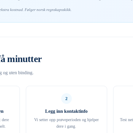
 ekstra kostnad. Følger norsk regnskapsskikk.
få minutter
ng og uten binding.
2
en
Legg inn kontaktinfo
t dere
Vi setter opp prøveperioden og hjelper
Test ne
elt.
dere i gang.