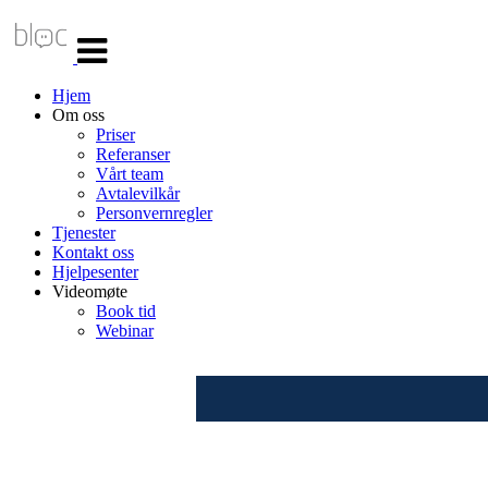
Veksle
navigasjon
Hjem
Om oss
Priser
Referanser
Vårt team
Avtalevilkår
Personvernregler
Tjenester
Kontakt oss
Hjelpesenter
Videomøte
Book tid
Webinar