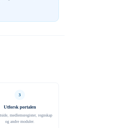
3
Utforsk portalen
ttside, medlemsregister, regnskap
og andre moduler.