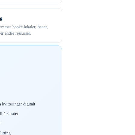
g
mmer booke lokaler, baner,
ler andre ressurser.
 kvitteringer digitalt
il årsmøtet
r
itting