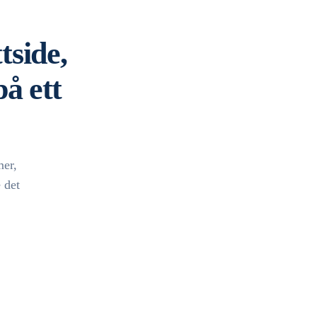
tside,
å ett
mer,
 det