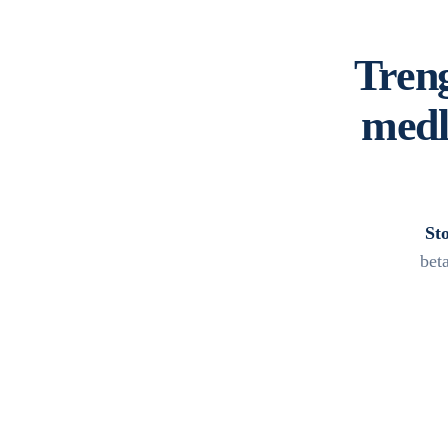
Treng
medl
St
bet