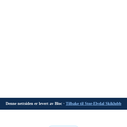
Denne nettsiden er levert av Bloc ·
Tilbake til Stor-Elvdal Skiklubb