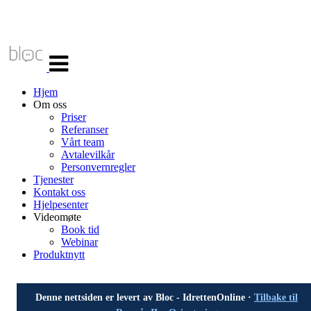
Veksle
navigasjon
Hjem
Om oss
Priser
Referanser
Vårt team
Avtalevilkår
Personvernregler
Tjenester
Kontakt oss
Hjelpesenter
Videomøte
Book tid
Webinar
Produktnytt
Denne nettsiden er levert av Bloc - IdrettenOnline ·
Tilbake til