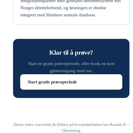
integrasjonspartner med godkjent medlemssystem hos
Norges idrettsforbund, og løsningen er direkte
integrert med Idrettens sentrale database.
Klar til å prøve?
Start en gratis prøveperiode, eller book en kort
gjennomgang med oss.
Start gratis prøveperiode
Denne siden vises fordi du klikket på leverandørlenken hos Romsås IL -
Orientering