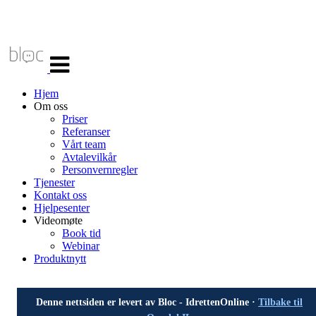
Veksle
navigasjon
Hjem
Om oss
Priser
Referanser
Vårt team
Avtalevilkår
Personvernregler
Tjenester
Kontakt oss
Hjelpesenter
Videomøte
Book tid
Webinar
Produktnytt
Denne nettsiden er levert av Bloc - IdrettenOnline ·
Tilbake til