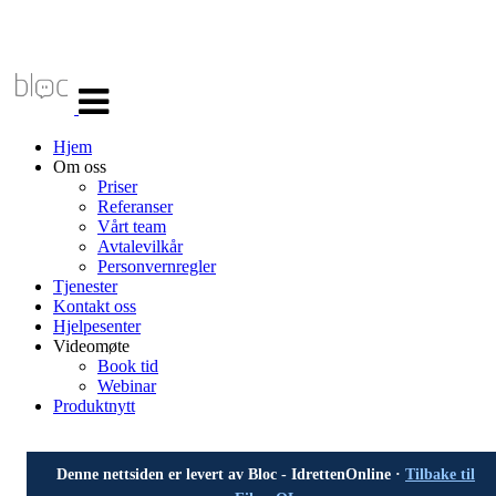
Veksle
navigasjon
Hjem
Om oss
Priser
Referanser
Vårt team
Avtalevilkår
Personvernregler
Tjenester
Kontakt oss
Hjelpesenter
Videomøte
Book tid
Webinar
Produktnytt
Denne nettsiden er levert av Bloc - IdrettenOnline ·
Tilbake til