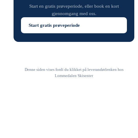
Start en gratis prøveperiode, eller book en kort
gjennomgang med oss.
Start gratis prøveperiode
Denne siden vises fordi du klikket på leverandørlenken hos
Lommedalen Skisenter