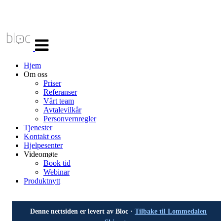
Veksle
navigasjon
Hjem
Om oss
Priser
Referanser
Vårt team
Avtalevilkår
Personvernregler
Tjenester
Kontakt oss
Hjelpesenter
Videomøte
Book tid
Webinar
Produktnytt
Denne nettsiden er levert av Bloc ·
Tilbake til Lommedalen