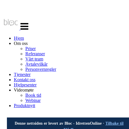
Veksle
navigasjon
Hjem
Om oss
Priser
Referanser
Vårt team
Avtalevilkår
Personvernregler
Tjenester
Kontakt oss
Hjelpesenter
Videomøte
Book tid
Webinar
Produktnytt
Denne nettsiden er levert av Bloc - IdrettenOnline ·
Tilbake til