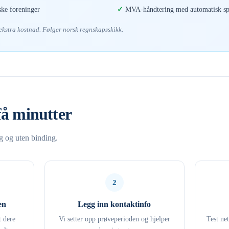
ske foreninger
MVA-håndtering med automatisk spl
 ekstra kostnad. Følger norsk regnskapsskikk.
få minutter
ng og uten binding.
2
en
Legg inn kontaktinfo
t dere
Vi setter opp prøveperioden og hjelper
Test ne