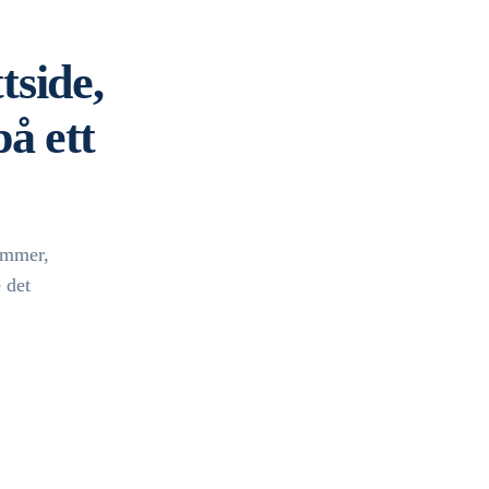
tside,
å ett
lemmer,
 det