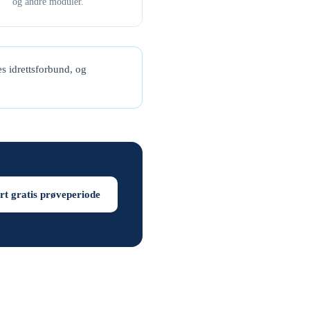
og andre moduler.
s idrettsforbund, og
rt gratis prøveperiode