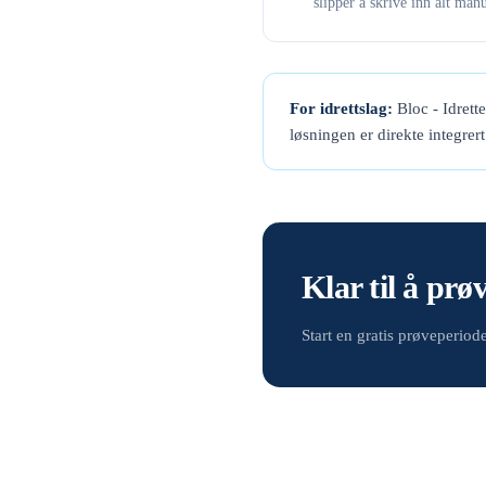
slipper å skrive inn alt manu
For idrettslag:
Bloc - Idrett
løsningen er direkte integrer
Klar til å prø
Start en gratis prøveperio