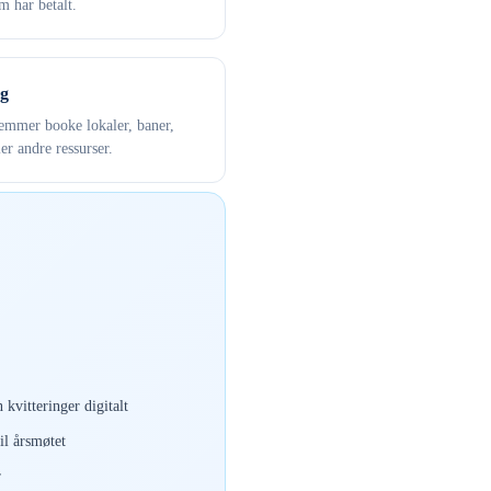
 har betalt.
g
mmer booke lokaler, baner,
ler andre ressurser.
 kvitteringer digitalt
il årsmøtet
r