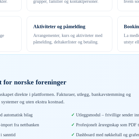
kler.
grupper, familier og kontaktpersoner.
hvem som
Aktiviteter og påmelding
Bookin
ige
Arrangementer, kurs og aktiviteter med
La medle
påmelding, deltakerlister og betaling.
utstyr el
 for norske foreninger
skapet direkte i plattformen. Fakturaer, utlegg, bankavstemming og
 systemer og uten ekstra kostnad.
d automatisk bilag
Utleggsmodul – frivillige sender inn
mport fra nettbanken
Profesjonelt årsregnskap som PDF t
i sanntid
Dashboard med nøkkeltall og grafe