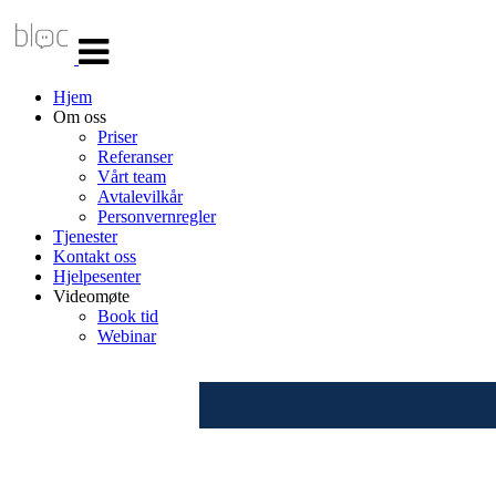
Veksle
navigasjon
Hjem
Om oss
Priser
Referanser
Vårt team
Avtalevilkår
Personvernregler
Tjenester
Kontakt oss
Hjelpesenter
Videomøte
Book tid
Webinar