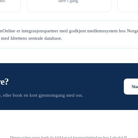
elt.
dere i gang.
enOnline er integrasjonspartner med godkjent medlemssystem hos Norge
t med Idrettens sentrale database.
ve?
Sta
de, eller book en kort gjennomgang med oss.
Denne siden vises fordi du klikket på leverandørlenken hos Leksdal IL