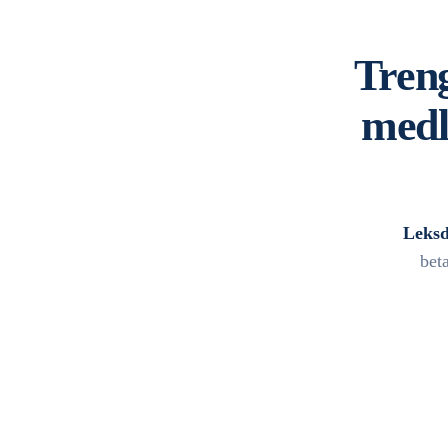
Treng
medl
Leksd
bet