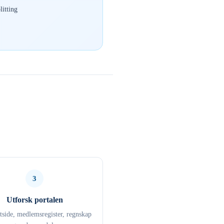
itting
3
Utforsk portalen
ttside, medlemsregister, regnskap