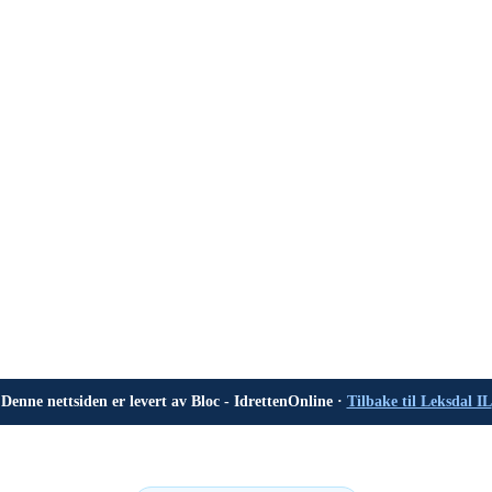
Denne nettsiden er levert av Bloc - IdrettenOnline ·
Tilbake til Leksdal IL