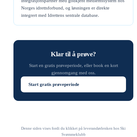
integrasjonspartner med godkjent medlemssystem hos
Norges idrettsforbund, og løsningen er direkte
integrert med Idrettens sentrale database.
Klar til å prøve?
Start en gratis prøveperiode, eller book en kort
gjennomgang med oss.
Start gratis prøveperiode
Denne siden vises fordi du klikket på leverandørlenken hos Ski
Svømmeklubb