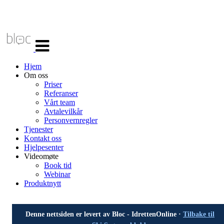
Veksle
navigasjon
Hjem
Om oss
Priser
Referanser
Vårt team
Avtalevilkår
Personvernregler
Tjenester
Kontakt oss
Hjelpesenter
Videomøte
Book tid
Webinar
Produktnytt
Denne nettsiden er levert av Bloc - IdrettenOnline ·
Tilbake til